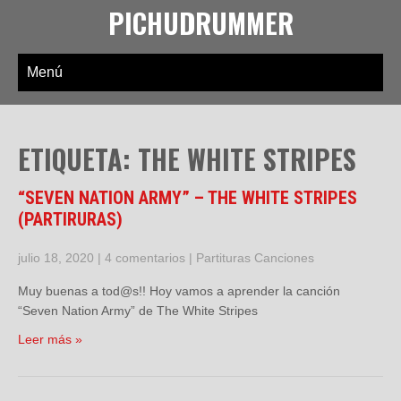
PICHUDRUMMER
Menú
ETIQUETA: THE WHITE STRIPES
“SEVEN NATION ARMY” – THE WHITE STRIPES
(PARTIRURAS)
julio 18, 2020
|
4 comentarios
|
Partituras Canciones
Muy buenas a tod@s!! Hoy vamos a aprender la canción
“Seven Nation Army” de The White Stripes
Leer más »