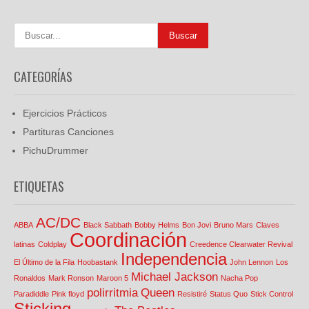
CATEGORÍAS
Ejercicios Prácticos
Partituras Canciones
PichuDrummer
ETIQUETAS
AC/DC
ABBA
Black Sabbath
Bobby Helms
Bon Jovi
Bruno Mars
Claves
Coordinación
latinas
Coldplay
Creedence Clearwater Revival
Independencia
El Último de la Fila
Hoobastank
John Lennon
Los
Michael Jackson
Ronaldos
Mark Ronson
Maroon 5
Nacha Pop
polirritmia
Queen
Paradiddle
Pink floyd
Resistiré
Status Quo
Stick Control
Sticking