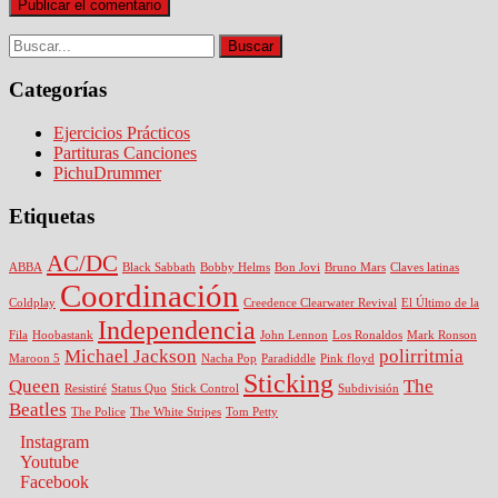
Categorías
Ejercicios Prácticos
Partituras Canciones
PichuDrummer
Etiquetas
AC/DC
ABBA
Black Sabbath
Bobby Helms
Bon Jovi
Bruno Mars
Claves latinas
Coordinación
Coldplay
Creedence Clearwater Revival
El Último de la
Independencia
Fila
Hoobastank
John Lennon
Los Ronaldos
Mark Ronson
Michael Jackson
polirritmia
Maroon 5
Nacha Pop
Paradiddle
Pink floyd
Sticking
Queen
The
Resistiré
Status Quo
Stick Control
Subdivisión
Beatles
The Police
The White Stripes
Tom Petty
Instagram
Youtube
Facebook