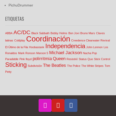
PichuDrummer
ETIQUETAS
AC/DC
ABBA
Black Sabbath
Bobby Helms
Bon Jovi
Bruno Mars
Claves
Coordinación
latinas
Coldplay
Creedence Clearwater Revival
Independencia
El Último de la Fila
Hoobastank
John Lennon
Los
Michael Jackson
Ronaldos
Mark Ronson
Maroon 5
Nacha Pop
polirritmia
Queen
Paradiddle
Pink floyd
Resistiré
Status Quo
Stick Control
Sticking
The Beatles
Subdivisión
The Police
The White Stripes
Tom
Petty