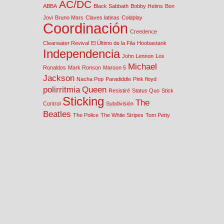
AC/DC
ABBA
Black Sabbath
Bobby Helms
Bon
Jovi
Bruno Mars
Claves latinas
Coldplay
Coordinación
Creedence
Clearwater Revival
El Último de la Fila
Hoobastank
Independencia
John Lennon
Los
Michael
Ronaldos
Mark Ronson
Maroon 5
Jackson
Nacha Pop
Paradiddle
Pink floyd
polirritmia
Queen
Resistiré
Status Quo
Stick
Sticking
The
Control
Subdivisión
Beatles
The Police
The White Stripes
Tom Petty