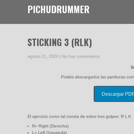
PICHUDRUMMER
STICKING 3 (RLK)
agosto 21, 2020
|
No hay comentarios
S
Podéis descargarlos las partituras co
Descargar PD
El ejercicio como tal consta de estos tres golpes: R L K
R= Right (Derecha)
L= Left (Izquierda)