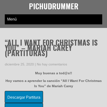
PICHUDRUMMER
Menú
“ALL I WANT FOR CHRISTMAS IS
YOU” – MARIAH CAREY
(PARTITURAS)
diciembre 25, 2020
|
No hay comentarios
Muy buenas a tod@s!!
Hoy vamos a aprender la canción “All I Want For Christmas
Is You” de Mariah Carey
Descargar Partitura