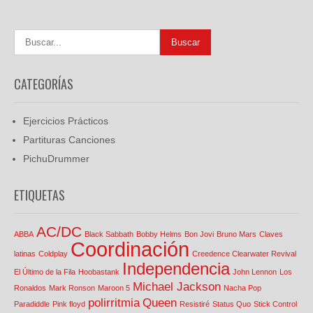
CATEGORÍAS
Ejercicios Prácticos
Partituras Canciones
PichuDrummer
ETIQUETAS
AC/DC
ABBA
Black Sabbath
Bobby Helms
Bon Jovi
Bruno Mars
Claves
Coordinación
latinas
Coldplay
Creedence Clearwater Revival
Independencia
El Último de la Fila
Hoobastank
John Lennon
Los
Michael Jackson
Ronaldos
Mark Ronson
Maroon 5
Nacha Pop
polirritmia
Queen
Paradiddle
Pink floyd
Resistiré
Status Quo
Stick Control