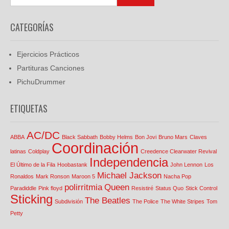
CATEGORÍAS
Ejercicios Prácticos
Partituras Canciones
PichuDrummer
ETIQUETAS
AC/DC
ABBA
Black Sabbath
Bobby Helms
Bon Jovi
Bruno Mars
Claves
Coordinación
latinas
Coldplay
Creedence Clearwater Revival
Independencia
El Último de la Fila
Hoobastank
John Lennon
Los
Michael Jackson
Ronaldos
Mark Ronson
Maroon 5
Nacha Pop
polirritmia
Queen
Paradiddle
Pink floyd
Resistiré
Status Quo
Stick Control
Sticking
The Beatles
Subdivisión
The Police
The White Stripes
Tom
Petty