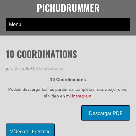
PICHUDRUMMER
Menú
10 COORDINATIONS
julio 26, 2020
|
2 comentarios
10 Coordinations
Podéis descargarlos las partituras completas más abajo, o ver
el vídeo en mi
Instagram
!
Descargar PDF
Vídeo del Ejercicio